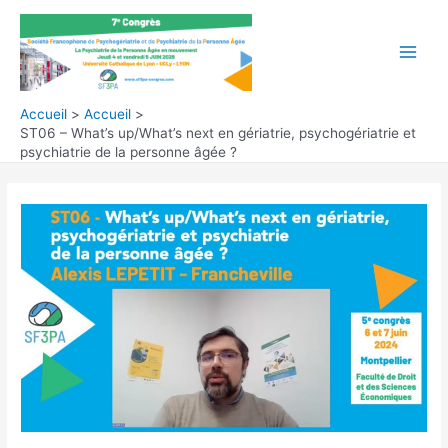
Aller
au
contenu
Main
Men
Accueil
Accueil
ST06 – What’s up/What’s next en gériatrie, psychogériatrie et
psychiatrie de la personne âgée ?