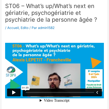
ST06 – What’s up/What’s next en
gériatrie, psychogériatrie et
psychiatrie de la personne âgée ?
/
Accueil
,
Edito
/ Par
admin1582