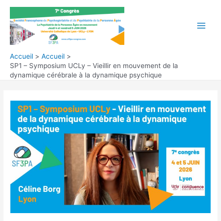
Aller
au
contenu
Main
Men
Accueil
Accueil
SP1 – Symposium UCLy – Vieillir en mouvement de la
dynamique cérébrale à la dynamique psychique