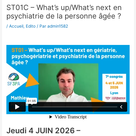
ST01C – What’s up/What’s next en
psychiatrie de la personne âgée ?
/
Accueil
,
Edito
/ Par
admin1582
Jeudi 4 JUIN 2026 –