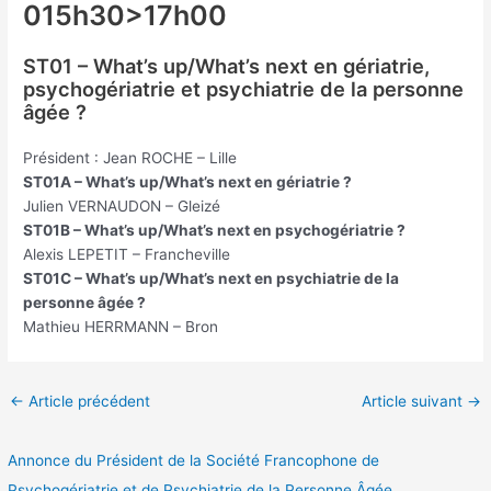
015h30>17h00
ST01 – What’s up/What’s next en gériatrie,
psychogériatrie et psychiatrie de la personne
âgée ?
Président : Jean ROCHE – Lille
ST01A – What’s up/What’s next en gériatrie ?
Julien VERNAUDON – Gleizé
ST01B – What’s up/What’s next en psychogériatrie ?
Alexis LEPETIT – Francheville
ST01C – What’s up/What’s next en psychiatrie de la
personne âgée ?
Mathieu HERRMANN – Bron
Navigation
←
Article précédent
Article suivant
→
des
articles
Annonce du Président de la Société Francophone de
Psychogériatrie et de Psychiatrie de la Personne Âgée