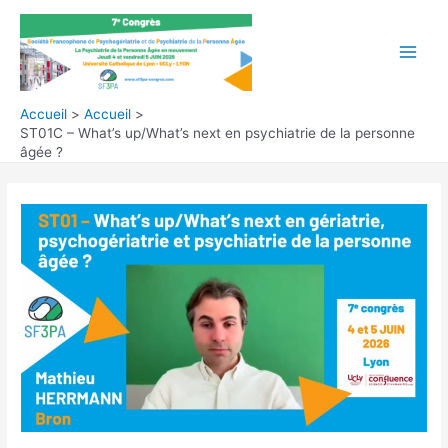
Aller
au
contenu
Main
Men
Accueil
Accueil
ST01C – What’s up/What’s next en psychiatrie de la personne
âgée ?