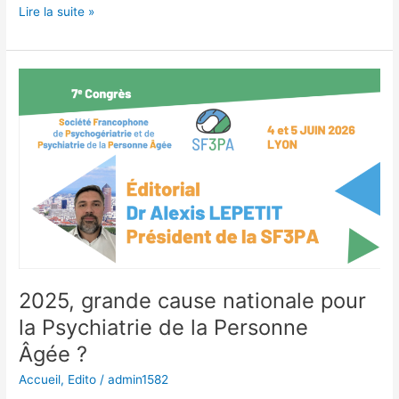
Programme
Lire la suite »
préliminaires
des
sessions
plénières
2025, grande cause nationale pour
la Psychiatrie de la Personne
Âgée ?
Accueil
,
Edito
/
admin1582