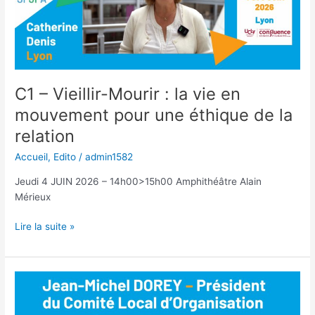
la
Personne
Âgée
C1 – Vieillir-Mourir : la vie en
mouvement pour une éthique de la
relation
Accueil
,
Edito
/
admin1582
Jeudi 4 JUIN 2026 – 14h00>15h00 Amphithéâtre Alain
Mérieux
C1
Lire la suite »
–
Vieillir-
Mourir
:
la