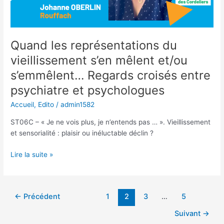
Quand les représentations du
vieillissement s’en mêlent et/ou
s’emmêlent… Regards croisés entre
psychiatre et psychologues
Accueil
,
Edito
/
admin1582
ST06C – « Je ne vois plus, je n’entends pas … ». Vieillissement
et sensorialité : plaisir ou inéluctable déclin ?
Quand
Lire la suite »
les
représentations
du
Pagination
←
Précédent
1
2
3
…
5
vieillissement
d’article
s’en
Suivant
→
mêlent