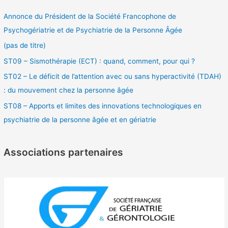
et/ou
Annonce du Président de la Société Francophone de
s’emmêlent…
Regards
Psychogériatrie et de Psychiatrie de la Personne Âgée
croisés
(pas de titre)
entre
ST09 – Sismothérapie (ECT) : quand, comment, pour qui ?
psychiatre
et
ST02 – Le déficit de l’attention avec ou sans hyperactivité (TDAH)
psychologues
: du mouvement chez la personne âgée
ST08 – Apports et limites des innovations technologiques en
psychiatrie de la personne âgée et en gériatrie
Associations partenaires