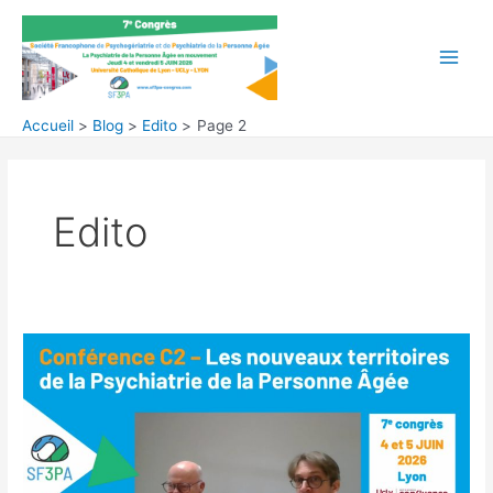
Aller
au
contenu
Main
Men
Accueil
Blog
Edito
Page 2
Edito