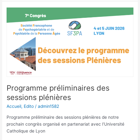
programme
préliminaire
du
7e
congrès
de
la
SF3PA
à
Lyon
Programme préliminaires des
sessions plénières
Accueil
,
Edito
/
admin1582
Programme préliminaire des sessions plénières de notre
prochain congrès organisé en partenariat avec l’Université
Catholique de Lyon