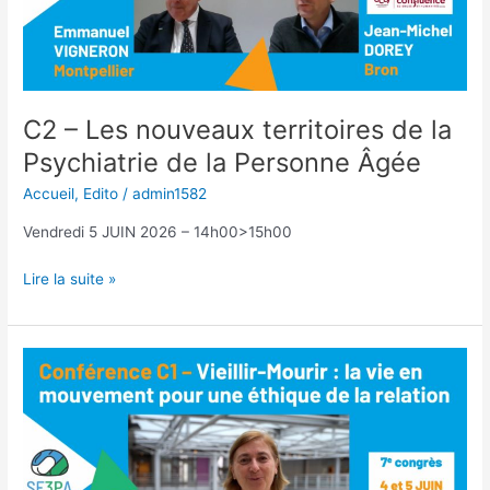
C2 – Les nouveaux territoires de la
Psychiatrie de la Personne Âgée
Accueil
,
Edito
/
admin1582
Vendredi 5 JUIN 2026 – 14h00>15h00
C2
Lire la suite »
–
Les
nouveaux
territoires
de
la
Psychiatrie
de