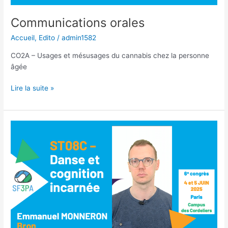
Communications orales
Accueil
,
Edito
/
admin1582
CO2A – Usages et mésusages du cannabis chez la personne
âgée
Communications
Lire la suite »
orales