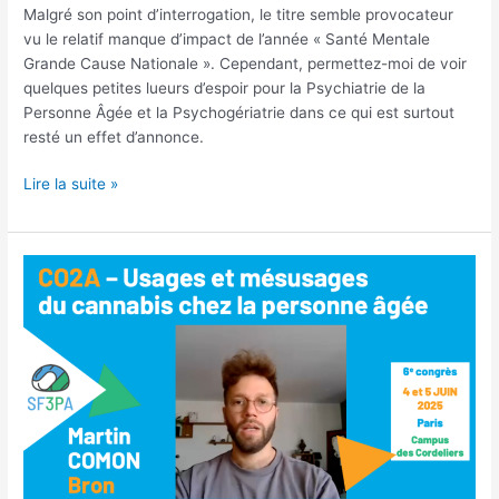
Malgré son point d’interrogation, le titre semble provocateur
vu le relatif manque d’impact de l’année « Santé Mentale
Grande Cause Nationale ». Cependant, permettez-moi de voir
quelques petites lueurs d’espoir pour la Psychiatrie de la
Personne Âgée et la Psychogériatrie dans ce qui est surtout
resté un effet d’annonce.
2025,
Lire la suite »
grande
cause
nationale
pour
la
Psychiatrie
de
la
Personne
Âgée ?