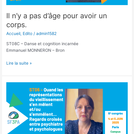
Il n’y a pas d’âge pour avoir un
corps.
Accueil
,
Edito
/
admin1582
ST08C – Danse et cognition incarnée
Emmanuel MONNERON – Bron
Il
Lire la suite »
n’y
a
pas
d’âge
pour
avoir
un
corps.