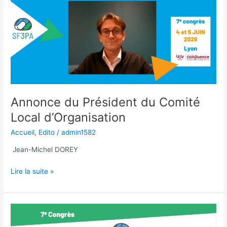
vie
en
mouvement
pour
une
éthique
de
la
relation
Annonce du Président du Comité
Local d’Organisation
Accueil
,
Edito
/
admin1582
Jean-Michel DOREY
Annonce
Lire la suite »
du
Président
du
Comité
Local